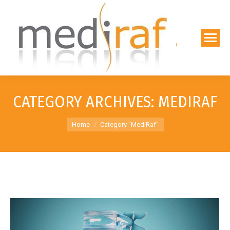
CATEGORY ARCHIVES:
MEDIRAF
You are here:
Home
Category "MediRaf"