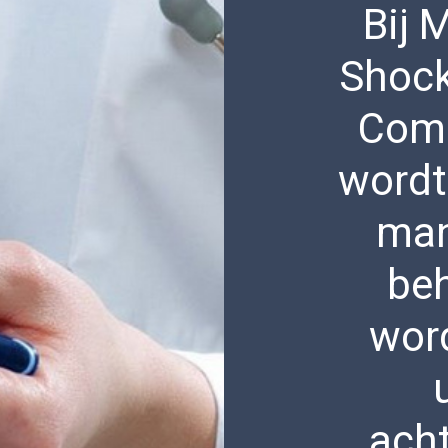
Bij 
Shock
Comp
wordt
man
be
wor
ach