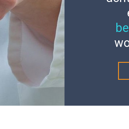
be
wo