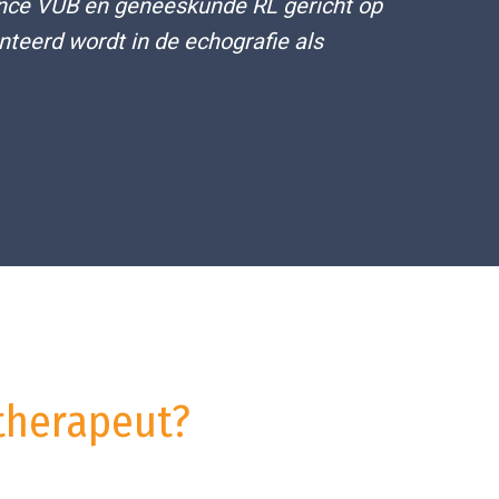
ience VUB en geneeskunde RL gericht op
teerd wordt in de echografie als
therapeut?