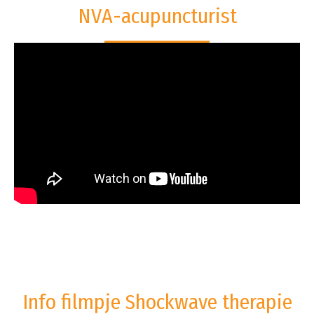
NVA-acupuncturist
Info filmpje Shockwave therapie