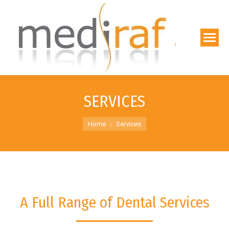
SERVICES
You are here:
Home
Services
A Full Range of Dental Services